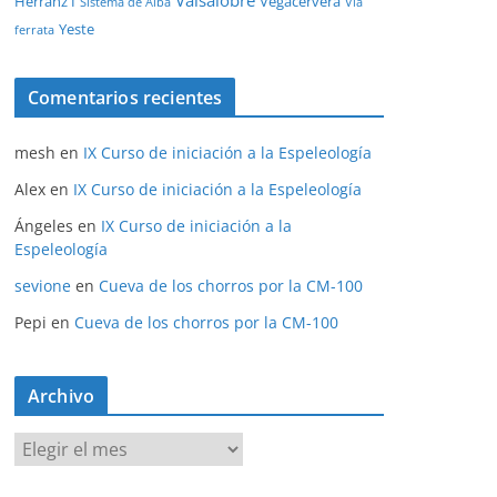
Valsalobre
Herranz I
Vegacervera
Sistema de Alba
Vía
Yeste
ferrata
Comentarios recientes
mesh
en
IX Curso de iniciación a la Espeleología
Alex
en
IX Curso de iniciación a la Espeleología
Ángeles
en
IX Curso de iniciación a la
Espeleología
sevione
en
Cueva de los chorros por la CM-100
Pepi
en
Cueva de los chorros por la CM-100
Archivo
Archivo