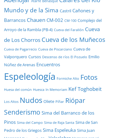
Calares del Río
Atarfe
Benasque
Mundo y de la Sima
Cañones y
Castril
Chauen
Barrancos
CM-002
Complejo del
CM-100
Cueva
Arroyo de la Rambla (PB-4)
Cueva del Farallón
Cueva de los Muñecos
de Los Chorros
Cueva de
Cueva de Pagarrecio
Cueva de Piscarciano
Valporquero
Cursos
Emilio
Descenso de ríos
El Pozuelo
Encuentros
Núñez de Arenas
Espeleología
Fotos
Formiche Alto
Kef Toghobeit
Huesa del común
Huesca
In Memoriam
Nudos
Riópar
Oliete
Los Altos
Píñar
Senderismo
Sima del Barranco de los
Pinos
Sima de San
Sima del Campo
Sima de Raja Santa
Sima Espeleuka
Pedro de los Griegos
Sima Juan