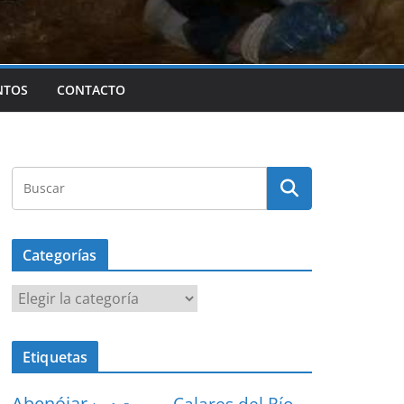
NTOS
CONTACTO
Categorías
Categorías
Etiquetas
Abenójar