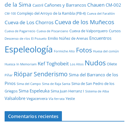
de la Sima
Chauen
Cañones y Barrancos
CM-002
Castril
Complejo del Arroyo de la Rambla (PB-4)
CM-100
Cueva del Farallón
Cueva de los Muñecos
Cueva de Los Chorros
Cueva de Valporquero
Cursos
Cueva de Pagarrecio
Cueva de Piscarciano
Encuentros
Emilio Núñez de Arenas
Descenso de ríos
El Pozuelo
Espeleología
Fotos
Formiche Alto
Huesa del común
Nudos
Kef Toghobeit
Oliete
Huesca
In Memoriam
Los Altos
Riópar
Senderismo
Sima del Barranco de los
Píñar
Pinos
Sima de San Pedro de los
Sima del Campo
Sima de Raja Santa
Sima Espeleuka
Griegos
Sima Juan Herranz I
Sistema de Alba
Valsalobre
Vegacervera
Yeste
Vía ferrata
Comentarios recientes