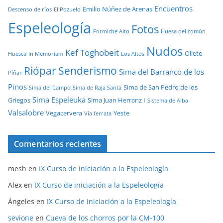
Encuentros
Emilio Núñez de Arenas
Descenso de ríos
El Pozuelo
Espeleología
Fotos
Formiche Alto
Huesa del común
Nudos
Kef Toghobeit
Oliete
Huesca
In Memoriam
Los Altos
Riópar
Senderismo
Sima del Barranco de los
Píñar
Pinos
Sima de San Pedro de los
Sima del Campo
Sima de Raja Santa
Sima Espeleuka
Griegos
Sima Juan Herranz I
Sistema de Alba
Valsalobre
Vegacervera
Yeste
Vía ferrata
Comentarios recientes
mesh
en
IX Curso de iniciación a la Espeleología
Alex
en
IX Curso de iniciación a la Espeleología
Ángeles
en
IX Curso de iniciación a la Espeleología
sevione
en
Cueva de los chorros por la CM-100